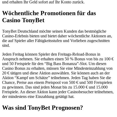
und erhalten Ihr Geld sofort auf Ihr Konto zurück.
Wöchentliche Promotionen für das
Casino TonyBet
TonyBet Deutschland möchte seinen Kunden das bestmögliche
Casino-Erlebnis bieten und bietet daher wöchentliche Aktionen an,
die auf Spieler aller Fähigkeitsstufen und Vorlieben zugeschnitten
sind.
Jeden Freitag können Spieler den Freitags-Reload-Bonus in
Anspruch nehmen. Sie erhalten einen 50 % Bonus von bis zu 100 €
und 50 Freispiele für den “Big Bass Bonanza”-Slot. Um diesen
Casino Bonus zu erhalten, müssen Sie eine Mindesteinzahlung von
20 € tätigen und diese Aktion auswählen. Sie können auch an der
Aktion “Kampf um Schätze” teilnehmen. Jeden Tag haben Sie die
Chance, Preise aus einem Preispool von 500 € und 500 Freispielen
zu gewinnen. Das sind jeden Monat bis zu 15.000 € und 15.000
Freispiele. An dieser Aktion kann jeder Casinobesucher teilnehmen,
der mindestens eine Einzahlung getätigt hat.
Was sind TonyBet Prognosen?