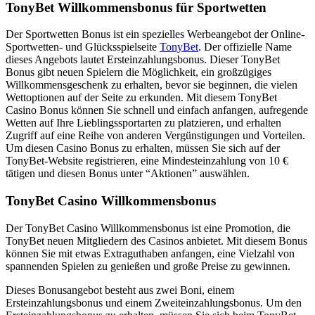
TonyBet Willkommensbonus für Sportwetten
Der Sportwetten Bonus ist ein spezielles Werbeangebot der Online-
Sportwetten- und Glücksspielseite
TonyBet
. Der offizielle Name
dieses Angebots lautet Ersteinzahlungsbonus. Dieser TonyBet
Bonus gibt neuen Spielern die Möglichkeit, ein großzügiges
Willkommensgeschenk zu erhalten, bevor sie beginnen, die vielen
Wettoptionen auf der Seite zu erkunden. Mit diesem TonyBet
Casino Bonus können Sie schnell und einfach anfangen, aufregende
Wetten auf Ihre Lieblingssportarten zu platzieren, und erhalten
Zugriff auf eine Reihe von anderen Vergünstigungen und Vorteilen.
Um diesen Casino Bonus zu erhalten, müssen Sie sich auf der
TonyBet-Website registrieren, eine Mindesteinzahlung von 10 €
tätigen und diesen Bonus unter “Aktionen” auswählen.
TonyBet Casino Willkommensbonus
Der TonyBet Casino Willkommensbonus ist eine Promotion, die
TonyBet neuen Mitgliedern des Casinos anbietet. Mit diesem Bonus
können Sie mit etwas Extraguthaben anfangen, eine Vielzahl von
spannenden Spielen zu genießen und große Preise zu gewinnen.
Dieses Bonusangebot besteht aus zwei Boni, einem
Ersteinzahlungsbonus und einem Zweiteinzahlungsbonus. Um den