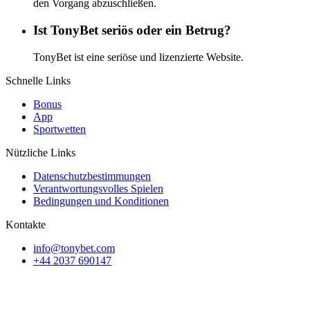
den Vorgang abzuschließen.
Ist TonyBet seriös oder ein Betrug?
TonyBet ist eine seriöse und lizenzierte Website.
Schnelle Links
Bonus
App
Sportwetten
Nützliche Links
Datenschutzbestimmungen
Verantwortungsvolles Spielen
Bedingungen und Konditionen
Kontakte
info@tonybet.com
+44 2037 690147