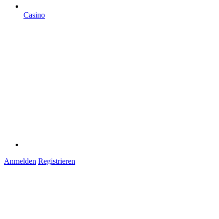
Casino
Anmelden
Registrieren