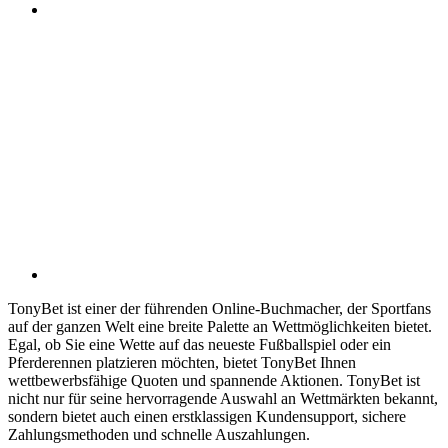
TonyBet ist einer der führenden Online-Buchmacher, der Sportfans
auf der ganzen Welt eine breite Palette an Wettmöglichkeiten bietet.
Egal, ob Sie eine Wette auf das neueste Fußballspiel oder ein
Pferderennen platzieren möchten, bietet TonyBet Ihnen
wettbewerbsfähige Quoten und spannende Aktionen. TonyBet ist
nicht nur für seine hervorragende Auswahl an Wettmärkten bekannt,
sondern bietet auch einen erstklassigen Kundensupport, sichere
Zahlungsmethoden und schnelle Auszahlungen.