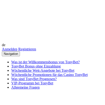
de
Anmelden
Registrieren
Navigation
Was ist der Willkommensbonus von TonyBet?
TonyBet Bonus ohne Einzahlung
Wöchentliche Wett-Angebote bei TonyBet
Wöchentliche Promotionen für das Casino TonyBet
Was sind TonyBet Prognosen?
VIP-Programm bei TonyBet
Allgemeine Fragen