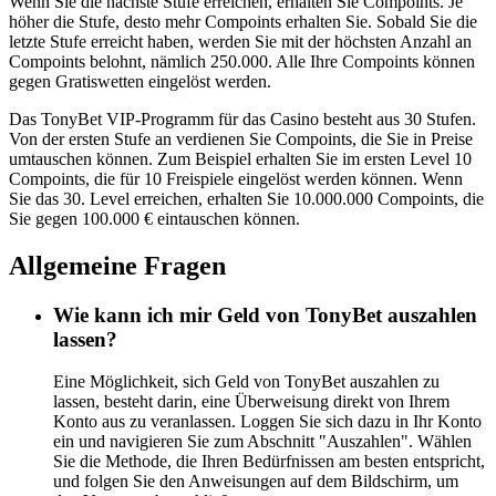
Wenn Sie die nächste Stufe erreichen, erhalten Sie Compoints. Je
höher die Stufe, desto mehr Compoints erhalten Sie. Sobald Sie die
letzte Stufe erreicht haben, werden Sie mit der höchsten Anzahl an
Compoints belohnt, nämlich 250.000. Alle Ihre Compoints können
gegen Gratiswetten eingelöst werden.
​​Das TonyBet VIP-Programm für das Casino besteht aus 30 Stufen.
Von der ersten Stufe an verdienen Sie Compoints, die Sie in Preise
umtauschen können. Zum Beispiel erhalten Sie im ersten Level 10
Compoints, die für 10 Freispiele eingelöst werden können. Wenn
Sie das 30. Level erreichen, erhalten Sie 10.000.000 Compoints, die
Sie gegen 100.000 € eintauschen können.
Allgemeine Fragen
Wie kann ich mir Geld von TonyBet auszahlen
lassen?
Eine Möglichkeit, sich Geld von TonyBet auszahlen zu
lassen, besteht darin, eine Überweisung direkt von Ihrem
Konto aus zu veranlassen. Loggen Sie sich dazu in Ihr Konto
ein und navigieren Sie zum Abschnitt "Auszahlen". Wählen
Sie die Methode, die Ihren Bedürfnissen am besten entspricht,
und folgen Sie den Anweisungen auf dem Bildschirm, um